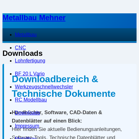
Metallbau Mehner
Metallbau
CNC
Downloads
Lohnfertigung
BF 20 L Vario
Downloadbereich &
Werkzeugschnellwechsler
Technische Dokumente
RC Modellbau
Handbücher, Software, CAD-Daten &
Downloads
Datenblätter auf einen Blick:
Impressum
Hier finden Sie aktuelle Bedienungsanleitungen,
Software-Tools, Technische Datenblätter und
Metallbau