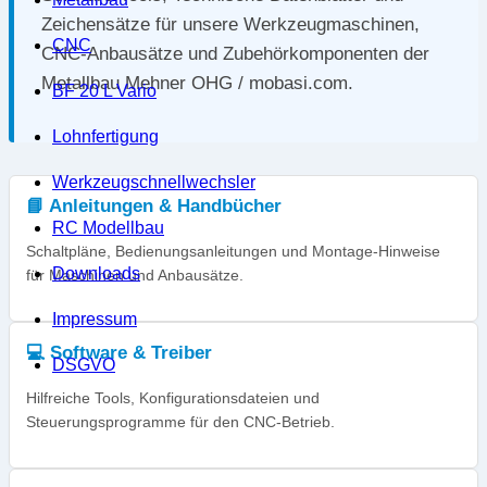
Zeichensätze für unsere Werkzeugmaschinen,
CNC
CNC-Anbausätze und Zubehörkomponenten der
Metallbau Mehner OHG / mobasi.com.
BF 20 L Vario
Lohnfertigung
Werkzeugschnellwechsler
📘 Anleitungen & Handbücher
RC Modellbau
Schaltpläne, Bedienungsanleitungen und Montage-Hinweise
Downloads
für Maschinen und Anbausätze.
Impressum
💻 Software & Treiber
DSGVO
Hilfreiche Tools, Konfigurationsdateien und
Steuerungsprogramme für den CNC-Betrieb.